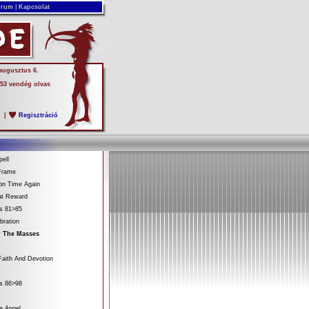
rum
|
Kapcsolat
 augusztus 6.
 53 vendég olvas
s
|
Regisztráció
ell
Frame
on Time Again
at Reward
es 81>85
bration
r The Masses
aith And Devotion
es 86>98
e Angel