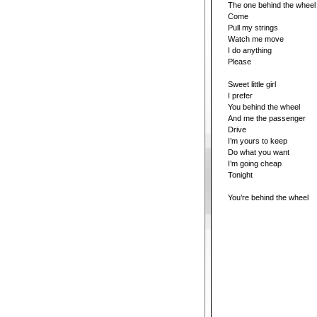
The one behind the wheel
Come
Pull my strings
Watch me move
I do anything
Please
Sweet little girl
I prefer
You behind the wheel
And me the passenger
Drive
I’m yours to keep
Do what you want
I’m going cheap
Tonight
You’re behind the wheel