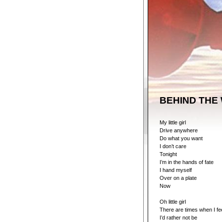
BEHIND THE
My little girl
Drive anywhere
Do what you want
I don’t care
Tonight
I’m in the hands of fate
I hand myself
Over on a plate
Now
Oh little girl
There are times when I fe
I’d rather not be