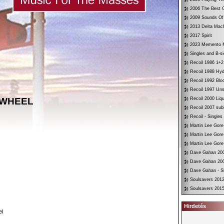
2006 The Best O
2009 Sounds Of
2013 Delta Mac
2017 Spirit
2023 Memento 
Singles and B-s
Recoil 1986 1+2
Recoil 1988 Hyd
Recoil 1992 Bloo
Recoil 1997 Un
 WHEEL
Recoil 2000 Liqu
Recoil 2007 su
Recoil - Singles
Martin Lee Gore
Martin Lee Gore
Martin Lee Gore
Dave Gahan 200
Dave Gahan 200
Dave Gahan - Si
Soulsavers 2012
Soulsavers 2015
Hirdetés
el