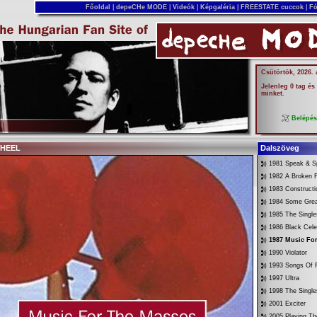
Főoldal
|
depeCHe MODE
|
Videók
|
Képgaléria
|
FREESTATE cuccok
|
Fó
Csütörtök, 2026.
Jelenleg 0 tag és
minket.
Belépé
WHEEL
Dalszöveg
1981 Speak & Sp
1982 A Broken 
1983 Constructi
1984 Some Gre
1985 The Singl
1986 Black Cele
1987 Music Fo
1990 Violator
1993 Songs Of F
1997 Ultra
1998 The Singl
2001 Exciter
2005 Playing Th