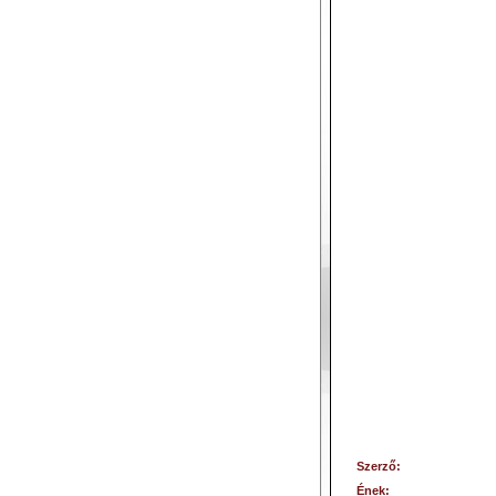
Szerző:
Ének: