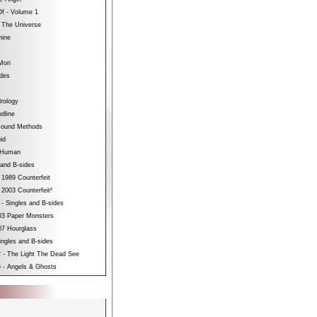
f - Volume 1
 The Universe
hine
Mori
ides
rology
dline
sound Methods
id
bHuman
 and B-sides
 1989 Counterfeit
 2003 Counterfeit²
 - Singles and B-sides
3 Paper Monsters
7 Hourglass
ngles and B-sides
 - The Light The Dead See
 - Angels & Ghosts