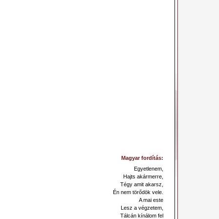
Magyar fordítás:
Egyetlenem,
Hajts akármerre,
Tégy amit akarsz,
Én nem törődök vele.
A mai este
Lesz a végzetem,
Tálcán kínálom fel