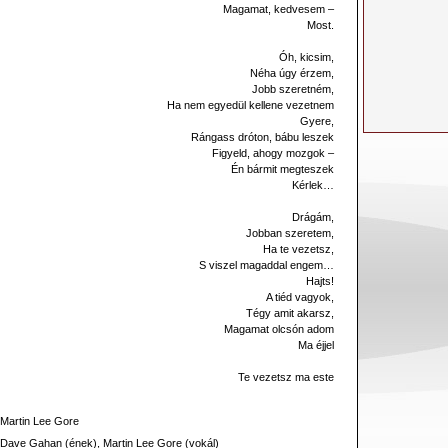
Magamat, kedvesem –
Most.
Óh, kicsim,
Néha úgy érzem,
Jobb szeretném,
Ha nem egyedül kellene vezetnem
Gyere,
Rángass dróton, bábu leszek
Figyeld, ahogy mozgok –
Én bármit megteszek
Kérlek…
Drágám,
Jobban szeretem,
Ha te vezetsz,
S viszel magaddal engem…
Hajts!
A tiéd vagyok,
Tégy amit akarsz,
Magamat olcsón adom
Ma éjjel
Te vezetsz ma este
Martin Lee Gore
Dave Gahan (ének), Martin Lee Gore (vokál)