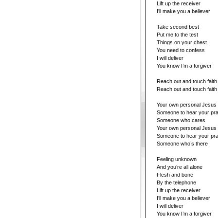
Lift up the receiver
I’ll make you a believer
Take second best
Put me to the test
Things on your chest
You need to confess
I will deliver
You know I’m a forgiver
Reach out and touch faith
Reach out and touch faith
Your own personal Jesus
Someone to hear your pr
Someone who cares
Your own personal Jesus
Someone to hear your pr
Someone who’s there
Feeling unknown
And you’re all alone
Flesh and bone
By the telephone
Lift up the receiver
I’ll make you a believer
I will deliver
You know I’m a forgiver