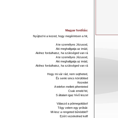
Magyar fordítás:
Nyújtsd ki a kezed, hogy megérintsen a hit,
A te személyes Jézusod,
Aki meghallgatja az imád,
Akihez fordulhatsz, ha szükséged van rá
A te személyes Jézusod,
Aki meghallgatja az imád,
Akihez fordulhatsz, ha szükséged van rá
Hogy mi vár rád, nem sejtheted,
És senki sincs körülötted
Kezedet
A telefon mellett pihenteted
Csak emeld fel,
S általam igaz hívő leszel
Válaszd a pótmegoldást!
Tégy velem egy próbát:
Mi lesz a rengeted bűnöddel?
Ezért vezekelned kell!