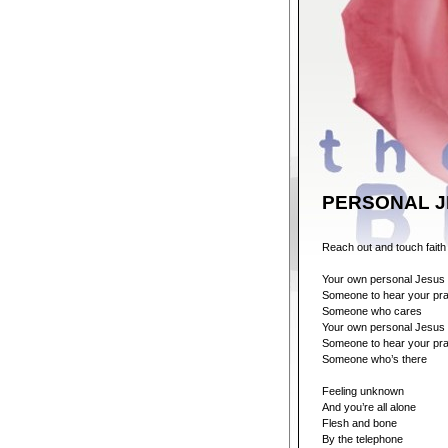
PERSONAL 
Reach out and touch faith
Your own personal Jesus
Someone to hear your pr
Someone who cares
Your own personal Jesus
Someone to hear your pr
Someone who’s there
Feeling unknown
And you’re all alone
Flesh and bone
By the telephone