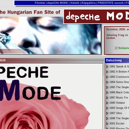
Főoldal
|
depeCHe MODE
|
Videók
|
Képgaléria
|
FREESTATE cuccok
|
Fó
Szombat, 2026. a
Jelenleg 0 tag és
minket.
Belépé
ESUS
Dalszöveg
1981 Speak & Sp
1982 A Broken 
1983 Constructi
1984 Some Gre
1985 The Singl
1986 Black Cele
1987 Music For
1990 Violator
1993 Songs Of F
1997 Ultra
1998 The Singl
2001 Exciter
2005 Playing Th