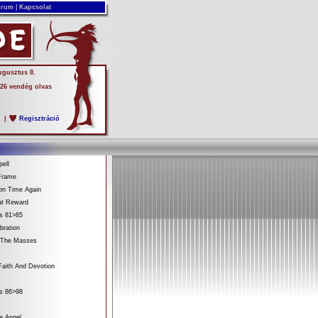
rum
|
Kapcsolat
ugusztus 8.
 26 vendég olvas
s
|
Regisztráció
ell
Frame
on Time Again
at Reward
es 81>85
bration
 The Masses
aith And Devotion
es 86>98
e Angel