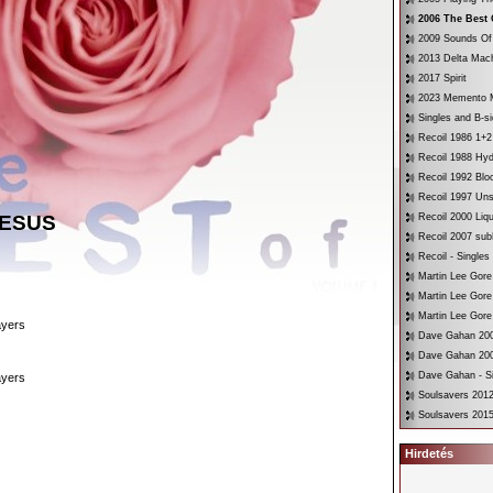
2006 The Best 
2009 Sounds Of
2013 Delta Mac
2017 Spirit
2023 Memento 
Singles and B-s
Recoil 1986 1+2
Recoil 1988 Hyd
Recoil 1992 Bloo
Recoil 1997 Un
JESUS
Recoil 2000 Liqu
Recoil 2007 su
Recoil - Singles
Martin Lee Gore
Martin Lee Gore
Martin Lee Gore
ayers
Dave Gahan 200
Dave Gahan 200
Dave Gahan - Si
ayers
Soulsavers 2012
Soulsavers 2015
Hirdetés