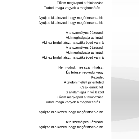
Tőlem megkapod a feloldozást,
Tudod, maga vagyok a megbocsátás…
Nyújtsd ki a kezed, hogy megérintsen a hit,
Nyújtsd ki a kezed, hogy megérintsen a hit,
A te személyes Jézusod,
Aki meghallgatja az imád,
Akihez fordulhatsz, ha szükséged van rá
A te személyes Jézusod,
Aki meghallgatja az imád,
Akihez fordulhatsz, ha szükséged van rá
Nem tudod, mire számíthatsz,
És teljesen egyedül vagy
Kezedet
A telefon mellett pihenteted
Csak emeld fel,
S általam igaz hívő leszel
Tőlem megkapod a feloldozást,
Tudod, maga vagyok a megbocsátás…
Nyújtsd ki a kezed, hogy megérintsen a hit,
A te személyes Jézusod,
Nyújtsd ki a kezed, hogy megérintsen a hit.