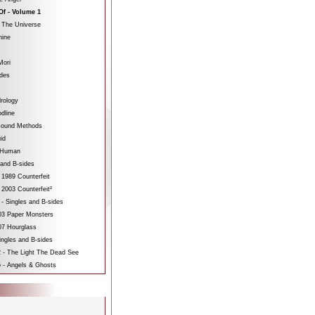
Of - Volume 1
 The Universe
hine
Mori
ides
rology
dline
sound Methods
id
bHuman
 and B-sides
 1989 Counterfeit
 2003 Counterfeit²
 - Singles and B-sides
3 Paper Monsters
7 Hourglass
ngles and B-sides
 - The Light The Dead See
 - Angels & Ghosts