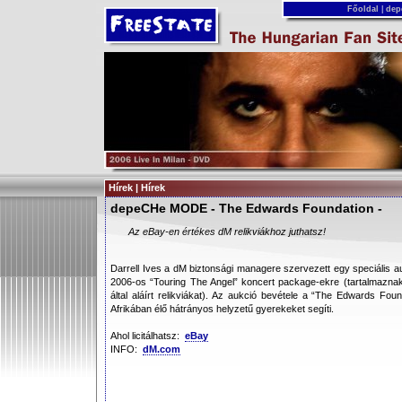
Főoldal
|
dep
Hírek | Hírek
depeCHe MODE - The Edwards Foundation -
Az eBay-en értékes dM relikviákhoz juthatsz!
Darrell Ives a dM biztonsági managere szervezett egy speciális aukc
2006-os “Touring The Angel” koncert package-ekre (tartalmazna
által aláírt relikviákat). Az aukció bevétele a “The Edwards Foun
Afrikában élő hátrányos helyzetű gyerekeket segíti.
Ahol licitálhatsz:
eBay
INFO:
dM.com