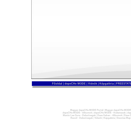
Főoldal
|
depeCHe MODE
|
Videók
|
Képgaléria
|
FREESTATE
Magyar depeCHe MODE Portál
|
Magyar depeCHe MODE 
depeCHe MODE - Albumok
|
depeCHe MODE - Kislemezek
|
dep
Martin Lee Gore - Dalszövegek
|
Dave Gahan - Albumok
|
Dave G
Recoil - Dalszövegek
|
Videók
|
Képgaléria
|
Devotee Map