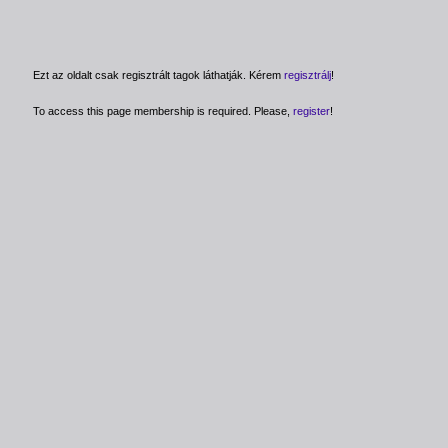
Ezt az oldalt csak regisztrált tagok láthatják. Kérem
regisztrálj
!
To access this page membership is required. Please,
register
!