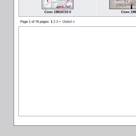
Conc 19810723 0
Conc 198
Page 1 of 76 pages
1
2
3
>
Utolsó »