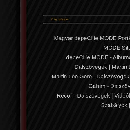
A lap tetejére
Magyar depeCHe MODE Portá
MODE Sit
depeCHe MODE - Album
Dalszövegek
|
Martin
Martin Lee Gore - Dalszövegek
Gahan - Dalszö
Recoil - Dalszövegek
|
Videó
Szabályok