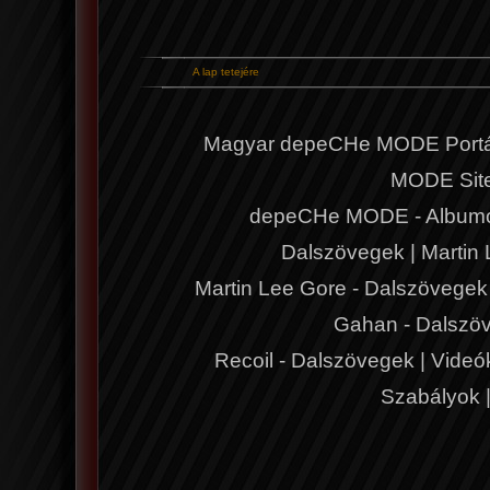
A lap tetejére
Magyar depeCHe MODE Portá
MODE Sit
depeCHe MODE - Album
Dalszövegek
|
Martin
Martin Lee Gore - Dalszövegek
Gahan - Dalszö
Recoil - Dalszövegek
|
Videó
Szabályok