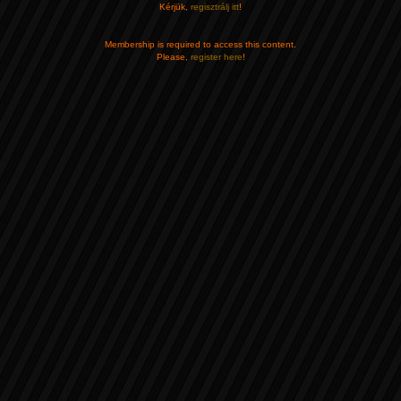
Kérjük,
regisztrálj itt
!
Membership is required to access this content.
Please,
register here
!