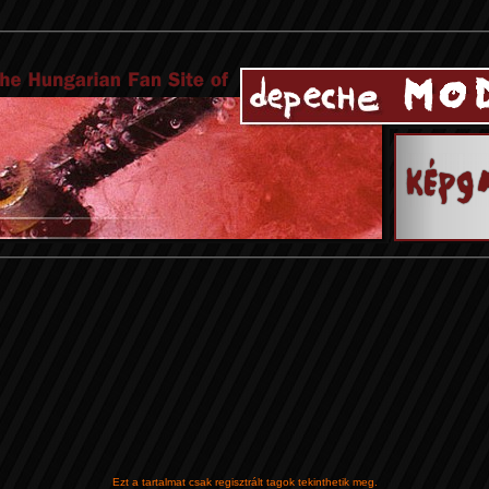
Ezt a tartalmat csak regisztrált tagok tekinthetik meg.