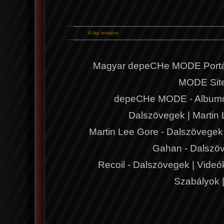
A lap tetejére
Magyar depeCHe MODE Portá
MODE Sit
depeCHe MODE - Album
Dalszövegek
|
Martin
Martin Lee Gore - Dalszövegek
Gahan - Dalszö
Recoil - Dalszövegek
|
Videó
Szabályok