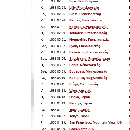
V,
1988.02.21.
Bruxelles, Belgium
K,
1988.02.23.
Lille, Franciaország
CS,
1988.02.25.
Brest, Franciaország
P,
1988.02.26.
Nantes, Franciaország
Szo,
1988.02.27.
Bordeaux, Franciaország
H,
1988.02.29.
Toulouse, Franciaország
K,
1988.03.01.
Montpellier, Franciaország
Sze,
1988.03.02.
Lyon, Franciaország
P,
1988.03.04.
Besancon, Franciaország
Szo,
1988.03.05.
Strasbourg, Franciaország
H,
1988.03.07.
Berlin, Németország
Sze,
1988.03.09.
Budapest, Magyarország
CS,
1988.03.10.
Budapest, Magyarország
P,
1988.03.11.
Prága, Csehország
V,
1988.03.13.
Wien, Ausztria
H,
1988.04.18.
Osaka, Japán
K,
1988.04.19.
Nagoya, Japán
CS,
1988.04.21.
Tokyo, Japán
P,
1988.04.22.
Tokyo, Japán
P,
1988.04.29.
San Francisco, Mountain View, US
Szo,
1988.04.30.
Sacramento, US