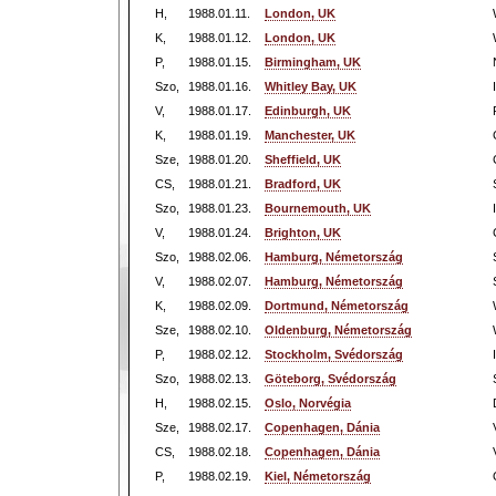
H,
1988.01.11.
London, UK
K,
1988.01.12.
London, UK
P,
1988.01.15.
Birmingham, UK
Szo,
1988.01.16.
Whitley Bay, UK
V,
1988.01.17.
Edinburgh, UK
K,
1988.01.19.
Manchester, UK
Sze,
1988.01.20.
Sheffield, UK
CS,
1988.01.21.
Bradford, UK
Szo,
1988.01.23.
Bournemouth, UK
V,
1988.01.24.
Brighton, UK
Szo,
1988.02.06.
Hamburg, Németország
V,
1988.02.07.
Hamburg, Németország
K,
1988.02.09.
Dortmund, Németország
Sze,
1988.02.10.
Oldenburg, Németország
P,
1988.02.12.
Stockholm, Svédország
Szo,
1988.02.13.
Göteborg, Svédország
H,
1988.02.15.
Oslo, Norvégia
Sze,
1988.02.17.
Copenhagen, Dánia
CS,
1988.02.18.
Copenhagen, Dánia
P,
1988.02.19.
Kiel, Németország