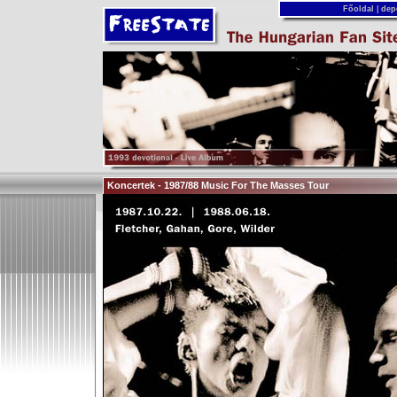
Főoldal
|
dep
Koncertek - 1987/88 Music For The Masses Tour