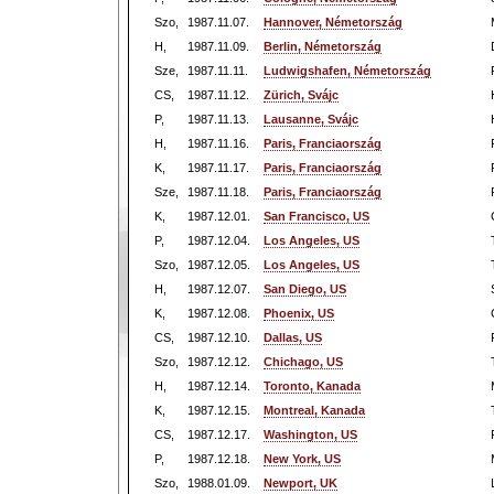
Szo,
1987.11.07.
Hannover, Németország
H,
1987.11.09.
Berlin, Németország
Sze,
1987.11.11.
Ludwigshafen, Németország
CS,
1987.11.12.
Zürich, Svájc
P,
1987.11.13.
Lausanne, Svájc
H,
1987.11.16.
Paris, Franciaország
K,
1987.11.17.
Paris, Franciaország
Sze,
1987.11.18.
Paris, Franciaország
K,
1987.12.01.
San Francisco, US
P,
1987.12.04.
Los Angeles, US
Szo,
1987.12.05.
Los Angeles, US
H,
1987.12.07.
San Diego, US
K,
1987.12.08.
Phoenix, US
CS,
1987.12.10.
Dallas, US
Szo,
1987.12.12.
Chichago, US
H,
1987.12.14.
Toronto, Kanada
K,
1987.12.15.
Montreal, Kanada
CS,
1987.12.17.
Washington, US
P,
1987.12.18.
New York, US
Szo,
1988.01.09.
Newport, UK