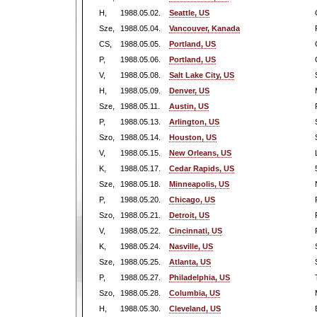
H,
1988.05.02.
Seattle, US
Sze,
1988.05.04.
Vancouver, Kanada
CS,
1988.05.05.
Portland, US
P,
1988.05.06.
Portland, US
V,
1988.05.08.
Salt Lake City, US
H,
1988.05.09.
Denver, US
Sze,
1988.05.11.
Austin, US
P,
1988.05.13.
Arlington, US
Szo,
1988.05.14.
Houston, US
V,
1988.05.15.
New Orleans, US
K,
1988.05.17.
Cedar Rapids, US
Sze,
1988.05.18.
Minneapolis, US
P,
1988.05.20.
Chicago, US
Szo,
1988.05.21.
Detroit, US
V,
1988.05.22.
Cincinnati, US
K,
1988.05.24.
Nasville, US
Sze,
1988.05.25.
Atlanta, US
P,
1988.05.27.
Philadelphia, US
Szo,
1988.05.28.
Columbia, US
H,
1988.05.30.
Cleveland, US