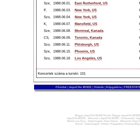
Sze,
1988.06.01.
East Rutherford, US
P,
1988.06.03.
New York, US
Szo,
1988.06.04.
New York, US
K,
1988.06.07.
Mansfield, US
Sze,
1988.06.08.
Montreal, Kanada
CS,
1988.06.09.
Toronto, Kanada
Szo,
1988.06.11.
Pittsburgh, US
Sze,
1988.06.15.
Phoenix, US
Szo,
1988.06.18.
Los Angeles, US
Koncertek száma a turnén: 101
Főoldal
|
depeCHe MODE
|
Videók
|
Képgaléria
|
FREESTATE
Magyar depeCHe MODE Portál
|
Magyar depeCHe MODE 
depeCHe MODE - Albumok
|
depeCHe MODE - Kislemezek
|
dep
Martin Lee Gore - Dalszövegek
|
Dave Gahan - Albumok
|
Dave G
Recoil - Dalszövegek
|
Videók
|
Képgaléria
|
Devotee Map