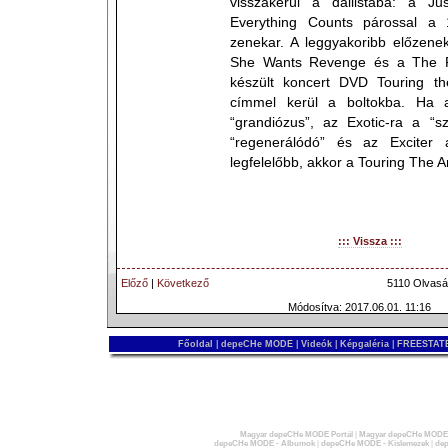
visszakerül a dallistába: a J
Everything Counts párossal a 
zenekar. A leggyakoribb előzene
She Wants Revenge és a The Ra
készült koncert DVD Touring th
címmel kerül a boltokba. Ha 
“grandiózus”, az Exotic-ra a “s
“regenerálódó” és az Exciter 
legfelelőbb, akkor a Touring The Ang
::: Vissza :::
Előző
|
Következő
5110 Olvasá
Módosítva: 2017.06.01. 11:16
Főoldal
|
depeCHe MODE
|
Videók
|
Képgaléria
|
FREESTATE
Magyar depeCHe MODE Portál
|
Magyar depeCHe MODE 
depeCHe MODE - Albumok
|
depeCHe MODE - Kislemezek
|
dep