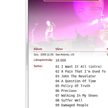
Dátum
Város
Sze,
2005.11.09.
San Antonio, US
Látogatottság:
18.500
Setlist:
01 I Want It All (intro)
02 A Pain That I'm Used To
03 John The Revelator
04 A Question Of Time
05 Policy Of Truth
06 Precious
07 Walking In My Shoes
08 Suffer Well
09 Damaged People