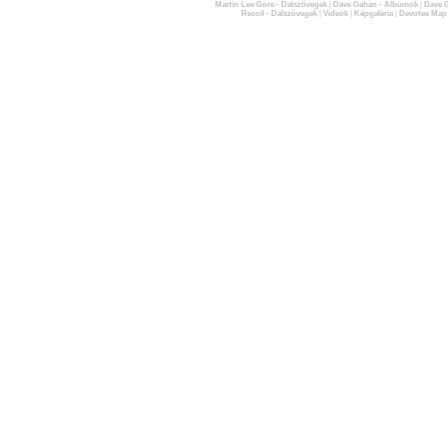
Martin Lee Gore - Dalszövegek
|
Dave Gahan - Albumok
|
Dave G
Recoil - Dalszövegek
|
Videók
|
Képgaléria
|
Devotee Map