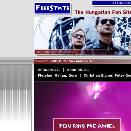
Főoldal
|
dep
Koncert - 2005.11.09 : San Antonio, US