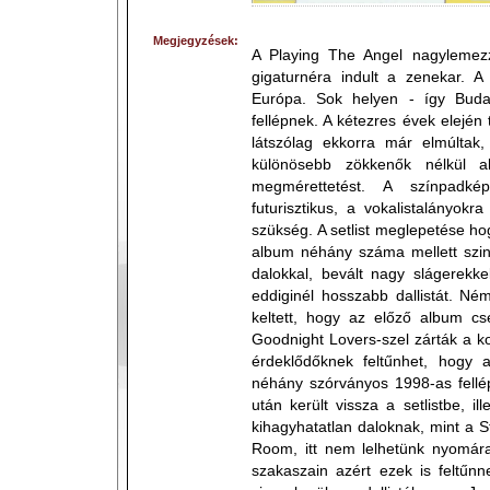
Megjegyzések:
A Playing The Angel nagyleme
gigaturnéra indult a zenekar. A
Európa. Sok helyen - így Budap
fellépnek. A kétezres évek elején
látszólag ekkorra már elmúltak,
különösebb zökkenők nélkül a
megmérettetést. A színpadké
futurisztikus, a vokalistalányokr
szükség. A setlist meglepetése h
album néhány száma mellett szin
dalokkal, bevált nagy slágerekke
eddiginél hosszabb dallistát. Né
keltett, hogy az előző album c
Goodnight Lovers-szel zárták a kon
érdeklődőknek feltűnhet, hogy
néhány szórványos 1998-as fellé
után került vissza a setlistbe, il
kihagyhatatlan daloknak, mint a S
Room, itt nem lelhetünk nyomár
szakaszain azért ezek is feltűnn