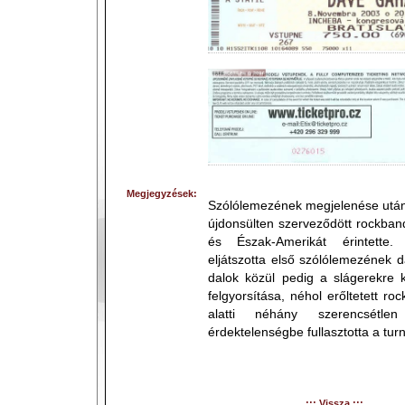
Megjegyzések:
Szólólemezének megjelenése után 
újdonsülten szerveződött rockban
és Észak-Amerikát érintette.
eljátszotta első szólólemezének 
dalok közül pedig a slágerekre 
felgyorsítása, néhol erőltetett ro
alatti néhány szerencsétlen
érdektelenségbe fullasztotta a turn
::: Vissza :::