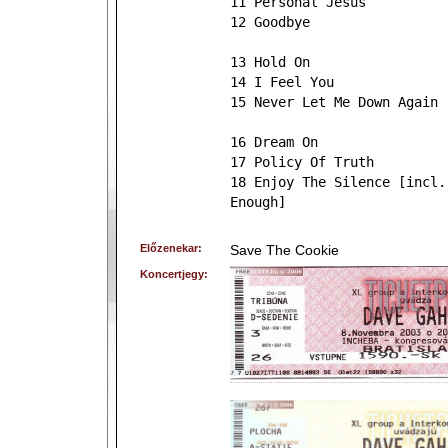
11 Personal Jesus
12 Goodbye
13 Hold On
14 I Feel You
15 Never Let Me Down Again
16 Dream On
17 Policy Of Truth
18 Enjoy The Silence [incl.
Enough]
Előzenekar:
Save The Cookie
Koncertjegy: