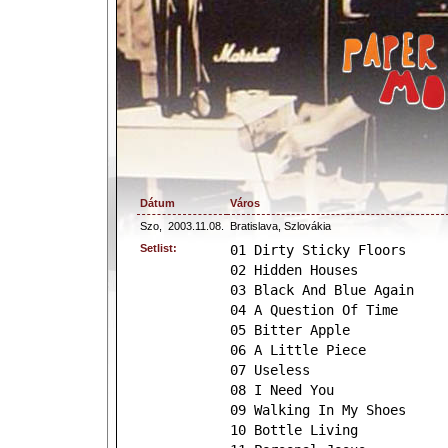
Dátum
Város
Szo,
2003.11.08.
Bratislava, Szlovákia
Setlist:
01 Dirty Sticky Floors
02 Hidden Houses
03 Black And Blue Again
04 A Question Of Time
05 Bitter Apple
06 A Little Piece
07 Useless
08 I Need You
09 Walking In My Shoes
10 Bottle Living