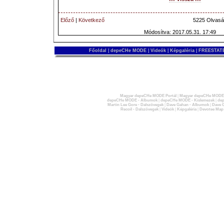
Előző
|
Következő
5225 Olvasá
Módosítva: 2017.05.31. 17:49
Főoldal
|
depeCHe MODE
|
Videók
|
Képgaléria
|
FREESTATE
Magyar depeCHe MODE Portál
|
Magyar depeCHe MODE 
depeCHe MODE - Albumok
|
depeCHe MODE - Kislemezek
|
dep
Martin Lee Gore - Dalszövegek
|
Dave Gahan - Albumok
|
Dave G
Recoil - Dalszövegek
|
Videók
|
Képgaléria
|
Devotee Map