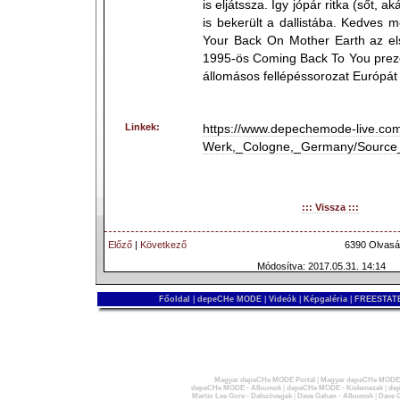
is eljátssza. Így jópár ritka (sőt, a
is bekerült a dallistába. Kedves 
Your Back On Mother Earth az el
1995-ös Coming Back To You prez
állomásos fellépéssorozat Európát 
Linkek:
https://www.depechemode-live.com
Werk,_Cologne,_Germany/Source
::: Vissza :::
Előző
|
Következő
6390 Olvasá
Módosítva: 2017.05.31. 14:14
Főoldal
|
depeCHe MODE
|
Videók
|
Képgaléria
|
FREESTATE
Magyar depeCHe MODE Portál
|
Magyar depeCHe MODE 
depeCHe MODE - Albumok
|
depeCHe MODE - Kislemezek
|
dep
Martin Lee Gore - Dalszövegek
|
Dave Gahan - Albumok
|
Dave G