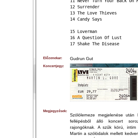
11 Never Turn Your Back On 
12 Surrender
13 The Love Thieves
14 Candy Says
15 Loverman
16 A Question Of Lust
17 Shake The Disease
Előzenekar:
Gudrun Gut
Koncertjegy:
Megjegyzések:
Szólólemeze megjelenése után M
fellépésből álló koncert soro
rajongóknak. A szűk körú, intim
Martin a szólódalok mellett kedv