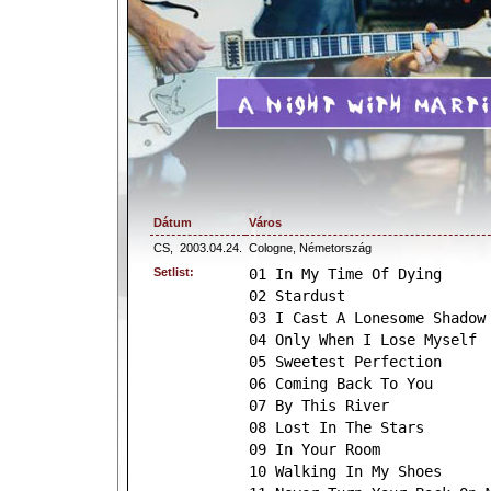
Dátum
Város
CS,
2003.04.24.
Cologne, Németország
Setlist:
01 In My Time Of Dying
02 Stardust
03 I Cast A Lonesome Shadow
04 Only When I Lose Myself
05 Sweetest Perfection
06 Coming Back To You
07 By This River
08 Lost In The Stars
09 In Your Room
10 Walking In My Shoes