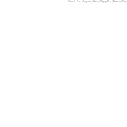
Recoil - Dalszövegek
|
Videók
|
Képgaléria
|
Devotee Map