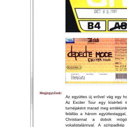
Megjegyzések:
Az együttes új erővel vág egy h
Az Exciter Tour egy kísérleti
turnéjaként marad meg emlékünkb
felállás a három együttestaggal
Christiannal a dobok mögö
vokalistalánnyal. A színpadkép