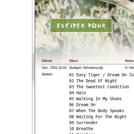
Dátum
Város
Helys
Sze,
2001.10.03.
Stuttgart, Németország
H.-Mar
Setlist:
01 Easy Tiger / Dream On [G
02 The Dead Of Night
03 The Sweetest Condition
04 Halo
05 Walking In My Shoes
06 Dream On
07 When The Body Speaks
08 Waiting For The Night
09 Surrender
10 Breathe