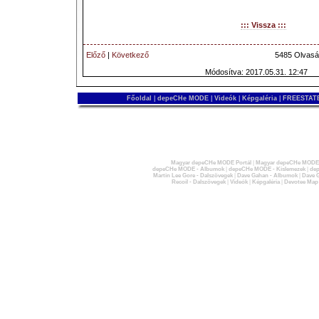
::: Vissza :::
Előző
|
Következő
5485 Olvasá
Módosítva: 2017.05.31. 12:47
Főoldal
|
depeCHe MODE
|
Videók
|
Képgaléria
|
FREESTATE
Magyar depeCHe MODE Portál
|
Magyar depeCHe MODE 
depeCHe MODE - Albumok
|
depeCHe MODE - Kislemezek
|
dep
Martin Lee Gore - Dalszövegek
|
Dave Gahan - Albumok
|
Dave G
Recoil - Dalszövegek
|
Videók
|
Képgaléria
|
Devotee Map