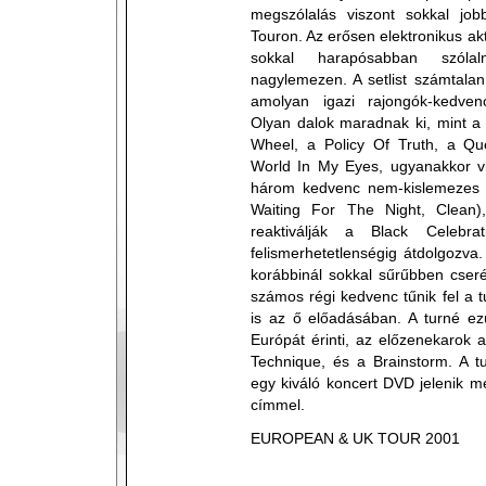
megszólalás viszont sokkal jo
Touron. Az erősen elektronikus akt
sokkal harapósabban szól
nagylemezen. A setlist számtalan
amolyan igazi rajongók-kedven
Olyan dalok maradnak ki, mint a
Wheel, a Policy Of Truth, a Q
World In My Eyes, ugyanakkor v
három kedvenc nem-kislemezes da
Waiting For The Night, Clean)
reaktiválják a Black Celebrat
felismerhetetlenségig átdolgozva.
korábbinál sokkal sűrűbben cserél
számos régi kedvenc tűnik fel a 
is az ő előadásában. A turné ez
Európát érinti, az előzenekarok
Technique, és a Brainstorm. A tu
egy kiváló koncert DVD jelenik m
címmel.
EUROPEAN & UK TOUR 2001