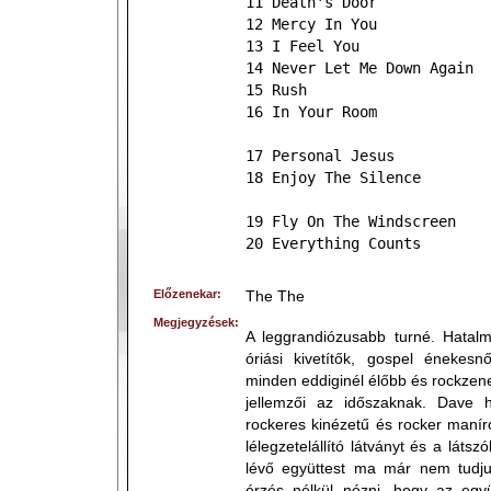
11 Death's Door
12 Mercy In You
13 I Feel You
14 Never Let Me Down Again
15 Rush
16 In Your Room
17 Personal Jesus
18 Enjoy The Silence
19 Fly On The Windscreen
20 Everything Counts
Előzenekar:
The The
Megjegyzések:
A leggrandiózusabb turné. Hatalm
óriási kivetítők, gospel énekesn
minden eddiginél élőbb és rockze
jellemzői az időszaknak. Dave h
rockeres kinézetű és rocker manír
lélegzetelállító látványt és a láts
lévő együttest ma már nem tudj
érzés nélkül nézni, hogy az együ