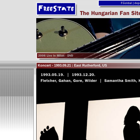
Főoldal
|
dep
Koncert - 1993.09.21 : East Rutherford, US