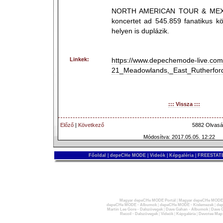
NORTH AMERICAN TOUR & MEXI
koncertet ad 545.859 fanatikus k
helyen is duplázik.
Linkek:
https://www.depechemode-live.com
21_Meadowlands,_East_Rutherfor
::: Vissza :::
Előző
|
Következő
5882 Olvasá
Módosítva: 2017.05.05. 12:22
Főoldal
|
depeCHe MODE
|
Videók
|
Képgaléria
|
FREESTATE
Magyar depeCHe MODE Portál
|
Magyar depeCHe MODE 
depeCHe MODE - Albumok
|
depeCHe MODE - Kislemezek
|
dep
Martin Lee Gore - Dalszövegek
|
Dave Gahan - Albumok
|
Dave G
Recoil - Dalszövegek
|
Videók
|
Képgaléria
|
Devotee Map