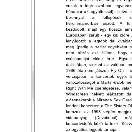
voltak a legrosszabban egymáss
hónapjai az együttessel), illetv
bizonnyal a fellépések le
heroinmámorban úszott. A tu
kezdődött, majd egy hosszú amer
Európában zárult - egy kis időre
lenyűgöző: a legtöbb dal kiválóa
meg (pedig a setlist egyébként m
nem túlzás azt állítani, hogy 
csúcspontját ekkor érte. Egye
dallistában, viszont az valóban m
1986 óta nem játszott Fly On The
verziójában a koncertek egyik fé
változatosságot a Martin-dalok me
Right With Me cserélgetése, vala
Windscreen helyett eljátszott da
előzenekarok a Miranda Sex Garde
londoni koncerten a The Sisters O
korszak: az 1993 végén megjele
videoanyag (Devotional) má
koncertvideók közé tartozik. Közv
az együttes legjobb turnéja.