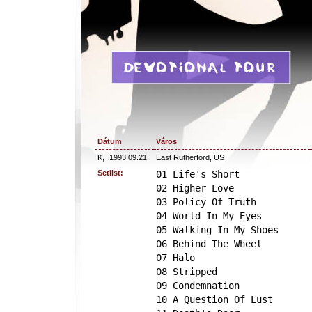
Dátum
Város
K,
1993.09.21.
East Rutherford, US
Setlist:
01 Life's Short
02 Higher Love
03 Policy Of Truth
04 World In My Eyes
05 Walking In My Shoes
06 Behind The Wheel
07 Halo
08 Stripped
09 Condemnation
10 A Question Of Lust