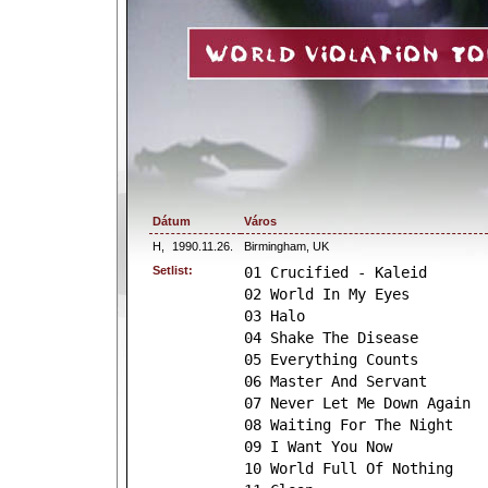
Dátum
Város
H,
1990.11.26.
Birmingham, UK
Setlist:
01 Crucified - Kaleid
02 World In My Eyes
03 Halo
04 Shake The Disease
05 Everything Counts
06 Master And Servant
07 Never Let Me Down Again
08 Waiting For The Night
09 I Want You Now
10 World Full Of Nothing