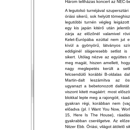
Három teltházas koncert az NEC-b
A legutolsó turnéjával szupersztári
óriási sikerű, sok helyütt tömeghisz
legutóbbi turnén végleg leigázot
egy kis japán kitérő után jelent
zárja az előzőnél valamivel rövi
Kelet-Európába ezúttal nem jut e
kívül a gyönyörű, látványos s
eddiginél slágeresebb setlist is
sikert. Utólag nézve az együttes 
meg magát, hiszen amellett, hog
nagy meglepetés került a setl
felcsendülő korábbi B-oldalas da
Martin-dalt leszámítva az ös
ugyanazt a bebetonozott dallistát
viszont kitett magáért: most elősz
blokkal lepte meg a rajongóit, ráadá
gyakran régi, korábban nem (vagy
előadva (pl. I Want You Now, World
15, Here Is The House), ráadás
gyakrabban cserélgetve. Az előz
Nitzer Ebb. Óriási, világot átölelő si