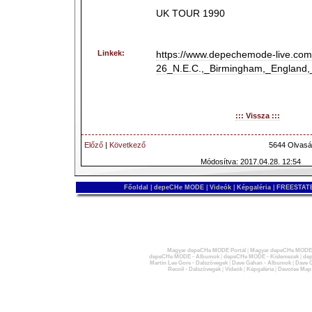
UK TOUR 1990
Linkek:
https://www.depechemode-live.com/
26_N.E.C.,_Birmingham,_England
::: Vissza :::
Előző
|
Következő
5644 Olvasá
Módosítva: 2017.04.28. 12:54
Főoldal
|
depeCHe MODE
|
Videók
|
Képgaléria
|
FREESTATE
Magyar depeCHe MODE Portál
|
Magyar depeCHe MODE 
depeCHe MODE - Albumok
|
depeCHe MODE - Kislemezek
|
dep
Martin Lee Gore - Dalszövegek
|
Dave Gahan - Albumok
|
Dave G
Recoil - Dalszövegek
|
Videók
|
Képgaléria
|
Devotee Map