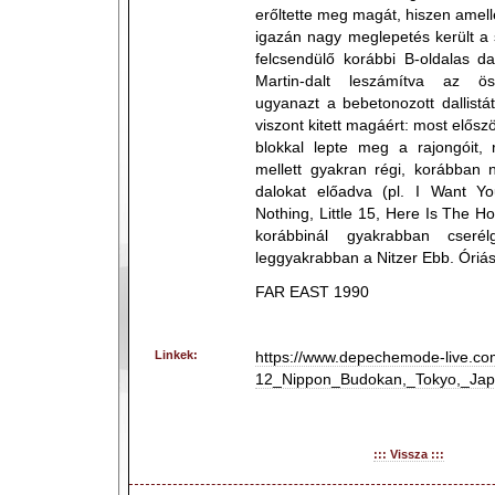
erőltette meg magát, hiszen amel
igazán nagy meglepetés került a s
felcsendülő korábbi B-oldalas d
Martin-dalt leszámítva az ös
ugyanazt a bebetonozott dallistát
viszont kitett magáért: most elősz
blokkal lepte meg a rajongóit, 
mellett gyakran régi, korábban n
dalokat előadva (pl. I Want Y
Nothing, Little 15, Here Is The H
korábbinál gyakrabban cserél
leggyakrabban a Nitzer Ebb. Óriási,
FAR EAST 1990
Linkek:
https://www.depechemode-live.co
12_Nippon_Budokan,_Tokyo,_Jap
::: Vissza :::