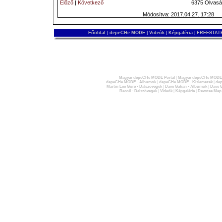
Előző
|
Következő
6375 Olvasá
Módosítva: 2017.04.27. 17:28
Főoldal
|
depeCHe MODE
|
Videók
|
Képgaléria
|
FREESTATE
Magyar depeCHe MODE Portál
|
Magyar depeCHe MODE 
depeCHe MODE - Albumok
|
depeCHe MODE - Kislemezek
|
dep
Martin Lee Gore - Dalszövegek
|
Dave Gahan - Albumok
|
Dave G
Recoil - Dalszövegek
|
Videók
|
Képgaléria
|
Devotee Map