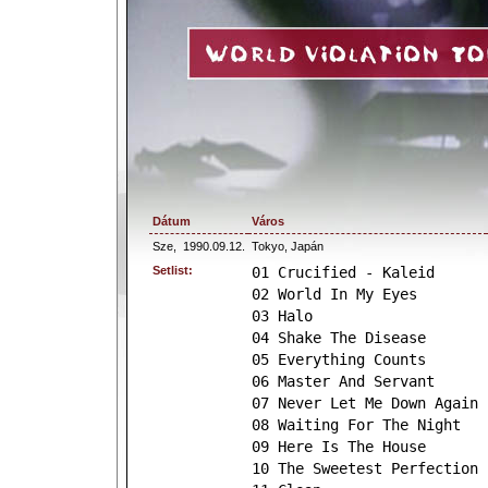
Dátum
Város
Sze,
1990.09.12.
Tokyo, Japán
Setlist:
01 Crucified - Kaleid
02 World In My Eyes
03 Halo
04 Shake The Disease
05 Everything Counts
06 Master And Servant
07 Never Let Me Down Again
08 Waiting For The Night
09 Here Is The House
10 The Sweetest Perfection