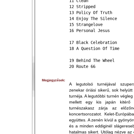
11 Clean
12 Stripped
13 Policy Of Truth
14 Enjoy The Silence
15 Strangelove
16 Personal Jesus
17 Black Celebration
18 A Question Of Time
19 Behind The Wheel
20 Route 66
Megjegyzések:
A legutolsó turnéjával szupers
zenekar óriási sikerű, sok helyütt
turnéja. A legutóbbi turnén végleg
mellett egy kis japán kitérő 
turnészakasz zárja az előzőn
koncertsorozatot. Kelet-Európáb
együttes. A zenén kívül a gyönyö
és a minden eddiginél slágeresebb
hatalmas sikert. Utólag nézve az