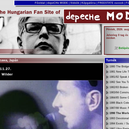
Főoldal
|
depeCHe MODE
|
Videók
|
Képgaléria
|
FREESTATE cuccok
|
Fó
Péntek, 2026. aug
Jelenleg 0 tag és
minket.
Belépé
azawa, Japán
Turnék
1980 The Bridg
1981 New Life T
1981/82 Speak &
1982 See You T
1982/83 Broken
1983/84 Constru
1984/85 Some G
1986 Black Cele
1987/88 Music 
1990 The World
1993 Devotional
1994 Exotic / 
1997 Ultra Parti