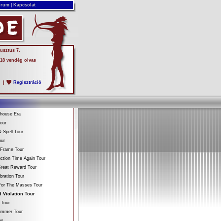
rum
|
Kapcsolat
usztus 7.
 18 vendég olvas
s
|
Regisztráció
ehouse Era
our
 Spell Tour
our
 Frame Tour
ction Time Again Tour
reat Reward Tour
bration Tour
For The Masses Tour
 Violation Tour
 Tour
Summer Tour
es