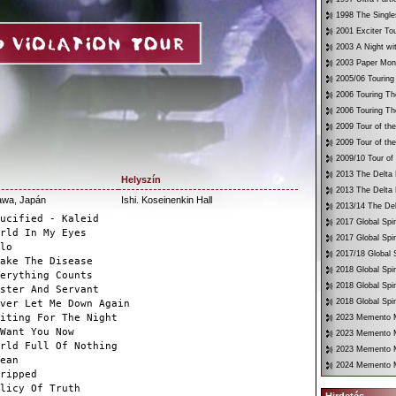
1998 The Single
2001 Exciter To
2003 A Night wi
2003 Paper Mon
2005/06 Touring
2006 Touring Th
2006 Touring Th
2009 Tour of th
2009 Tour of th
2009/10 Tour of
2013 The Delta 
Helyszín
2013 The Delta 
wa, Japán
Ishi. Koseinenkin Hall
2013/14 The Del
ucified - Kaleid
2017 Global Spir
rld In My Eyes
2017 Global Spir
lo
2017/18 Global S
ake The Disease
2018 Global Spir
erything Counts
2018 Global Spi
ster And Servant
2018 Global Spir
ver Let Me Down Again
iting For The Night
2023 Memento Mo
Want You Now
2023 Memento M
rld Full Of Nothing
2023 Memento Mo
ean
2024 Memento M
ripped
licy Of Truth