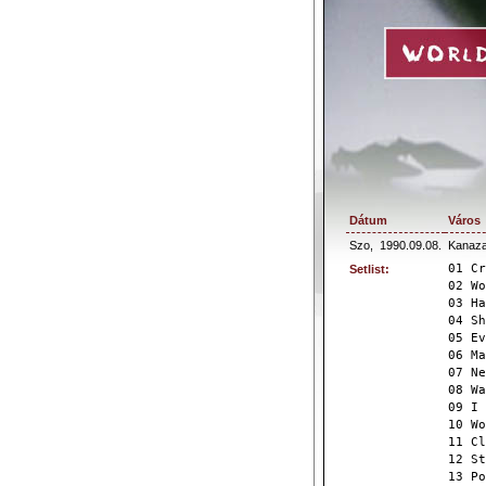
Dátum
Város
Szo,
1990.09.08.
Kanaza
01 Cr
Setlist:
02 Wo
03 Ha
04 Sh
05 Ev
06 Ma
07 Ne
08 Wa
09 I 
10 Wo
11 Cl
12 St
13 Po