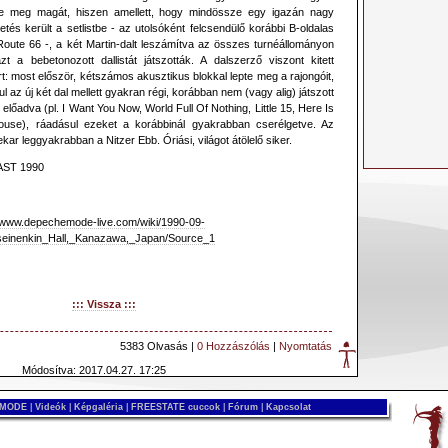
tte meg magát, hiszen amellett, hogy mindössze egy igazán nagy
tés került a setlistbe - az utolsóként felcsendülő korábbi B-oldalas
 Route 66 -, a két Martin-dalt leszámítva az összes turnéállományon
zt a bebetonozott dallistát játszották. A dalszerző viszont kitett
: most először, kétszámos akusztikus blokkal lepte meg a rajongóit,
l az új két dal mellett gyakran régi, korábban nem (vagy alig) játszott
 előadva (pl. I Want You Now, World Full Of Nothing, Little 15, Here Is
use), ráadásul ezeket a korábbinál gyakrabban cserélgetve. Az
kar leggyakrabban a Nitzer Ebb. Óriási, világot átölelő siker.
AST 1990
//www.depechemode-live.com/wiki/1990-09-
einenkin_Hall,_Kanazawa,_Japan/Source_1
::: Vissza :::
5383 Olvasás |
0 Hozzászólás
|
Nyomtatás
Módosítva: 2017.04.27. 17:25
 MODE
|
Videók
|
Képgaléria
|
FREESTATE cuccok
|
Fórum
|
Kapcsolat