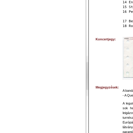
14 En
15 St
16 Pe
17 Be
18 Ro
Koncertjegy:
Megjegyzések:
A banda
- A Que
A legut
sok he
leigázo
turnész
Európá
látván
garant