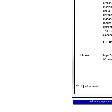
erőlte
meglepe
dal, a
ugyana
magáért
ráadásu
dalokat
The Ho
előzene
FAR E
Linkek:
https:
08_Kos
Előző
|
Következő
Főoldal
|
depeCHe