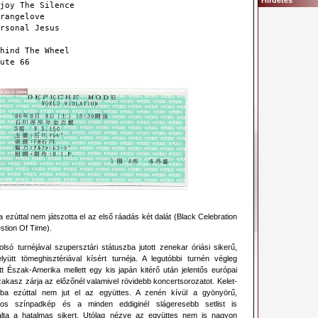
Hirdetés
joy The Silence
rangelove
rsonal Jesus
hind The Wheel
ute 66
 ezúttal nem játszotta el az első ráadás két dalát (Black Celebration
stion Of Time).
olsó turnéjával szupersztári státuszba jutott zenekar óriási sikerű,
lyütt tömeghisztériával kísért turnéja. A legutóbbi turnén végleg
tt Észak-Amerika mellett egy kis japán kitérő után jelentős európai
akasz zárja az előzőnél valamivel rövidebb koncertsorozatot. Kelet-
ba ezúttal nem jut el az együttes. A zenén kívül a gyönyörű,
yos színpadkép és a minden eddiginél slágeresebb setlist is
álta a hatalmas sikert. Utólag nézve az együttes nem is nagyon