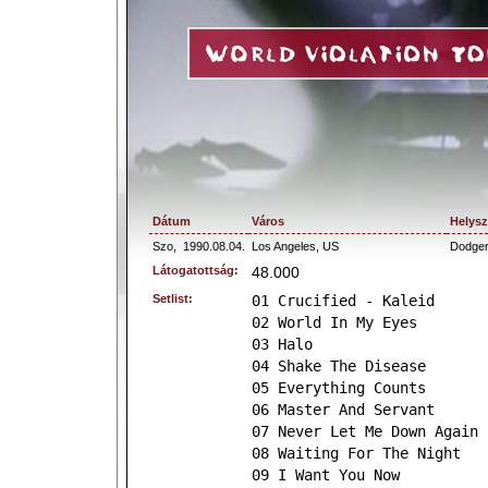
Dátum
Város
Helysz
Szo,
1990.08.04.
Los Angeles, US
Dodger
Látogatottság:
48.000
Setlist:
01 Crucified - Kaleid
02 World In My Eyes
03 Halo
04 Shake The Disease
05 Everything Counts
06 Master And Servant
07 Never Let Me Down Again
08 Waiting For The Night
09 I Want You Now