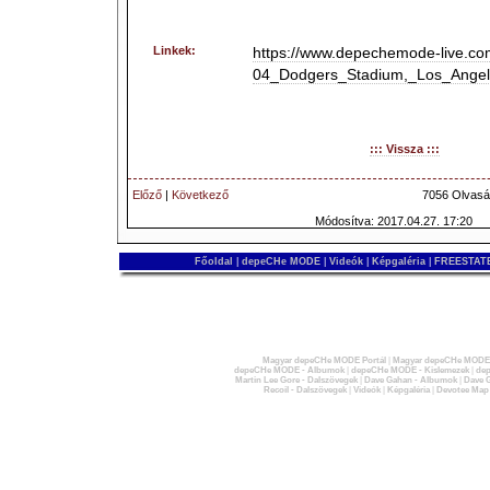
Linkek:
https://www.depechemode-live.co
04_Dodgers_Stadium,_Los_Ange
::: Vissza :::
Előző
|
Következő
7056 Olvasá
Módosítva: 2017.04.27. 17:20
Főoldal
|
depeCHe MODE
|
Videók
|
Képgaléria
|
FREESTATE
Magyar depeCHe MODE Portál
|
Magyar depeCHe MODE 
depeCHe MODE - Albumok
|
depeCHe MODE - Kislemezek
|
dep
Martin Lee Gore - Dalszövegek
|
Dave Gahan - Albumok
|
Dave G
Recoil - Dalszövegek
|
Videók
|
Képgaléria
|
Devotee Map