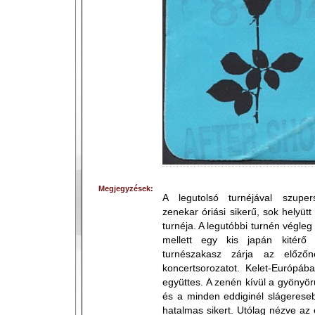
Megjegyzések:
A legutolsó turnéjával szupers
zenekar óriási sikerű, sok helyütt
turnéja. A legutóbbi turnén végleg
mellett egy kis japán kitérő 
turnészakasz zárja az előzőn
koncertsorozatot. Kelet-Európáb
együttes. A zenén kívül a gyönyö
és a minden eddiginél slágeresebb
hatalmas sikert. Utólag nézve az