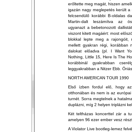
erőltette meg magát, hiszen amel
igazán nagy meglepetés került a s
felcsendülő korábbi B-oldalas d
Martin-dalt leszámítva az ös
ugyanazt a bebetonozott dallistát
viszont kitett magáért: most elősz
blokkal lepte meg a rajongóit, 
mellett gyakran régi, korábban n
dalokat előadva (pl. I Want Y
Nothing, Little 15, Here Is The H
korábbinál gyakrabban cserél
leggyakrabban a Nitzer Ebb. Óriási,
NORTH AMERICAN TOUR 1990
Első ízben fordul elő, hogy a
otthonában és nem is az európai
turnét. Sorra megtelnek a hatalma
duplázni, míg 2 helyen triplázni kel
Két teltházas koncerttel zár a t
amelyen 96 ezer ember vesz részt
A Violator Live bootleg-lemez felvé