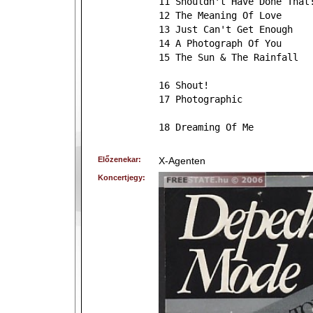
11 Shouldn't Have Done That
12 The Meaning Of Love
13 Just Can't Get Enough
14 A Photograph Of You
15 The Sun & The Rainfall
16 Shout!
17 Photographic
18 Dreaming Of Me
Előzenekar:
X-Agenten
Koncertjegy: