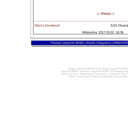
::: Vissza :::
Előző
|
Következő
5115 Olvasá
Módosítva: 2017.03.02. 16:36
Főoldal
|
depeCHe MODE
|
Videók
|
Képgaléria
|
FREESTATE
Magyar depeCHe MODE Portál
|
Magyar depeCHe MODE 
depeCHe MODE - Albumok
|
depeCHe MODE - Kislemezek
|
dep
Martin Lee Gore - Dalszövegek
|
Dave Gahan - Albumok
|
Dave G
Recoil - Dalszövegek
|
Videók
|
Képgaléria
|
Devotee Map