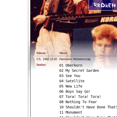
Dátum
Város
CS,
1982.12.02.
Hannover, Németország
Setlist:
01 Oberkorn
02 My Secret Garden
03 See You
04 Satellite
05 New Life
06 Boys Say Go!
07 Tora! Tora! Tora!
08 Nothing To Fear
10 Shouldn't Have Done That
11 Monument