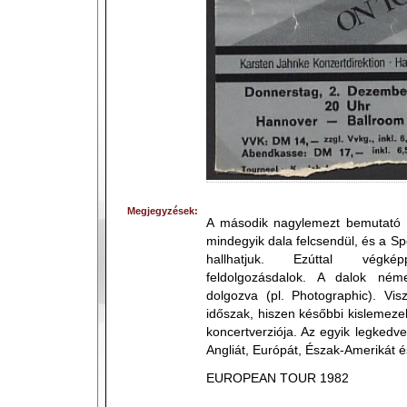
Megjegyzések:
A második nagylemezt bemutató 
mindegyik dala felcsendül, és a Sp
hallhatjuk. Ezúttal vég
feldolgozásdalok. A dalok néme
dolgozva (pl. Photographic). Vis
időszak, hiszen későbbi kislemeze
koncertverziója. Az egyik legkedve
Angliát, Európát, Észak-Amerikát és 
EUROPEAN TOUR 1982