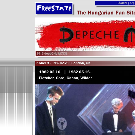
Főoldal
|
dep
Koncert - 1982.02.28 : London, UK