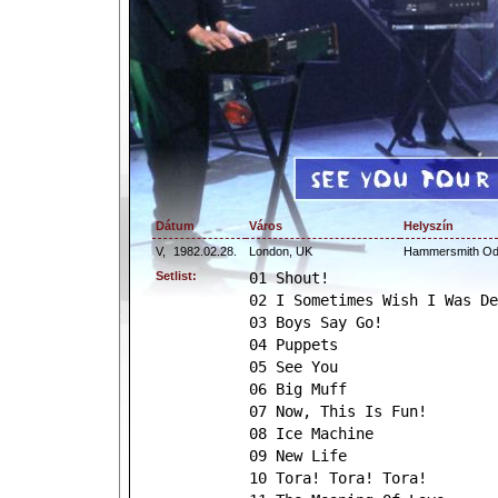
Dátum
Város
Helyszín
V,
1982.02.28.
London, UK
Hammersmith O
Setlist:
01 Shout!
02 I Sometimes Wish I Was De
03 Boys Say Go!
04 Puppets
05 See You
06 Big Muff
07 Now, This Is Fun!
08 Ice Machine
09 New Life
10 Tora! Tora! Tora!