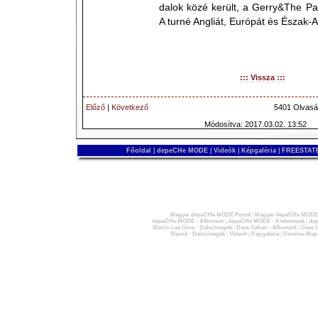
dalok közé került, a Gerry&The Pac
A turné Angliát, Európát és Észak-Am
::: Vissza :::
Előző
|
Következő
5401 Olvasá
Módosítva: 2017.03.02. 13:52
Főoldal
|
depeCHe MODE
|
Videók
|
Képgaléria
|
FREESTATE
Magyar depeCHe MODE Portál
|
Magyar depeCHe MODE 
depeCHe MODE - Albumok
|
depeCHe MODE - Kislemezek
|
dep
Martin Lee Gore - Dalszövegek
|
Dave Gahan - Albumok
|
Dave G
Recoil - Dalszövegek
|
Videók
|
Képgaléria
|
Devotee Map