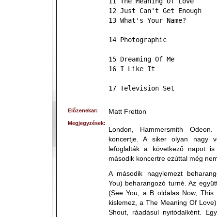
11 The Meaning Of Love
12 Just Can't Get Enough
13 What's Your Name?
14 Photographic
15 Dreaming Of Me
16 I Like It
17 Television Set
Előzenekar:
Matt Fretton
Megjegyzések:
London, Hammersmith Odeon.
koncertje. A siker olyan nagy 
lefoglalták a következő napot 
második koncertre ezúttal még nem 
A második nagylemezt beharango
You) beharangozó turné. Az együtt
(See You, a B oldalas Now, This 
kislemez, a The Meaning Of Love). 
Shout, ráadásul nyitódalként. Egy