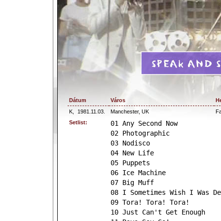
Dátum
Város
H
K,
1981.11.03.
Manchester, UK
Fa
Setlist:
01 Any Second Now
02 Photographic
03 Nodisco
04 New Life
05 Puppets
06 Ice Machine
07 Big Muff
08 I Sometimes Wish I Was De
09 Tora! Tora! Tora!
10 Just Can't Get Enough