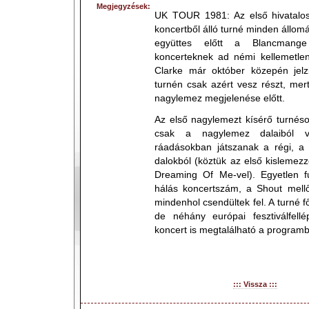
Megjegyzések:
UK TOUR 1981: Az első hivatalos
koncertből álló turné minden állomá
együttes előtt a Blancmange
koncerteknek ad némi kellemetlen
Clarke már október közepén jelzi
turnén csak azért vesz részt, mer
nagylemez megjelenése előtt.
Az első nagylemezt kísérő turnés
csak a nagylemez dalaiból v
ráadásokban játszanak a régi, a 
dalokból (köztük az első kislemez
Dreaming Of Me-vel). Egyetlen fu
hálás koncertszám, a Shout mel
mindenhol csendültek fel. A turné f
de néhány európai fesztiválfel
koncert is megtalálható a program
::: Vissza :::