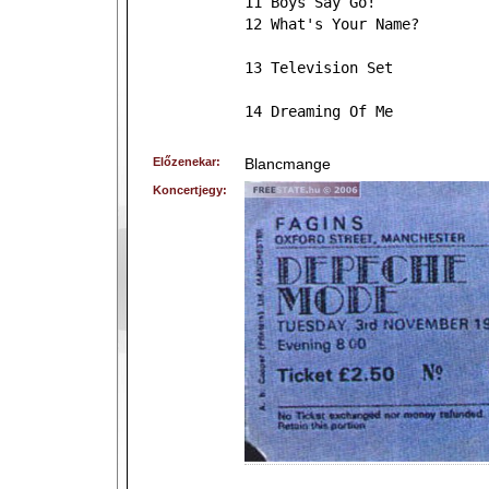
11 Boys Say Go!
12 What's Your Name?
13 Television Set
14 Dreaming Of Me
Előzenekar:
Blancmange
Koncertjegy: