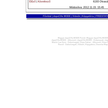
Előző
|
Következő
6193 Olvasá
Módosítva: 2012.11.15. 15:45
Főoldal
|
depeCHe MODE
|
Videók
|
Képgaléria
|
FREESTATE
Magyar depeCHe MODE Portál
|
Magyar depeCHe MODE 
depeCHe MODE - Albumok
|
depeCHe MODE - Kislemezek
|
dep
Martin Lee Gore - Dalszövegek
|
Dave Gahan - Albumok
|
Dave G
Recoil - Dalszövegek
|
Videók
|
Képgaléria
|
Devotee Map