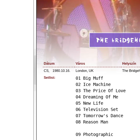
Dátum
Város
Helyszín
CS,
1980.10.16.
London, UK
The Bridge
Setlist:
01 Big Muff
02 Ice Machine
03 The Price Of Love
04 Dreaming Of Me
05 New Life
06 Television Set
07 Tomorrow's Dance
08 Reason Man
09 Photographic