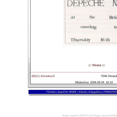
::: Vissza :::
Előző
|
Következő
7546 Olvasá
Módosítva: 2006.06.04. 16:10
Főoldal
|
depeCHe MODE
|
Videók
|
Képgaléria
|
FREESTATE
Magyar depeCHe MODE Portál
|
Magyar depeCHe MODE 