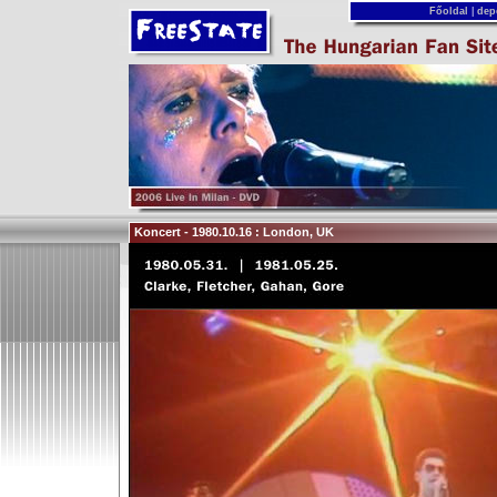
Főoldal
|
dep
Koncert - 1980.10.16 : London, UK