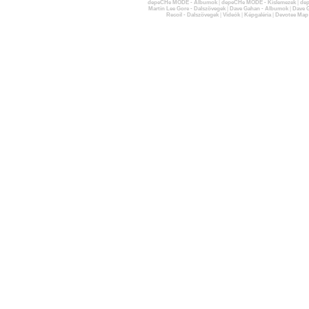
depeCHe MODE - Albumok
|
depeCHe MODE - Kislemezek
|
dep
Martin Lee Gore - Dalszövegek
|
Dave Gahan - Albumok
|
Dave G
Recoil - Dalszövegek
|
Videók
|
Képgaléria
|
Devotee Map